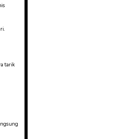
nis
i.
a tarik
langsung