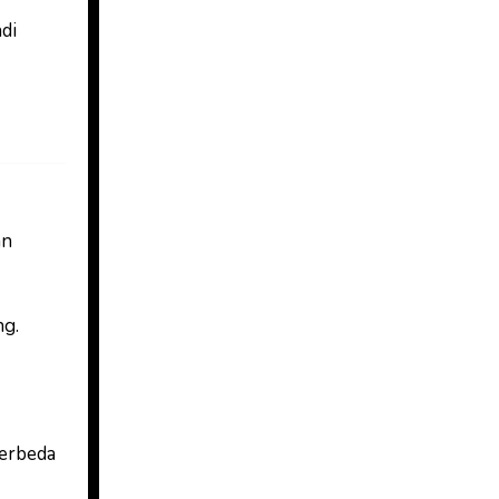
di
an
ng.
berbeda