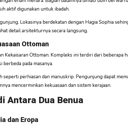
 dengan enam menara. Bagian dalamnya dihiasi ubin berwarn
ih aktif digunakan untuk ibadah.
ngunjung. Lokasinya berdekatan dengan Hagia Sophia sehin
at detail arsitekturnya secara langsung.
kuasaan Ottoman
n Kekaisaran Ottoman. Kompleks ini terdiri dari beberapa 
si berbeda pada masanya.
rah seperti perhiasan dan manuskrip. Pengunjung dapat me
nannya mencerminkan kekuasaan dan sistem kerajaan.
 di Antara Dua Benua
ia dan Eropa