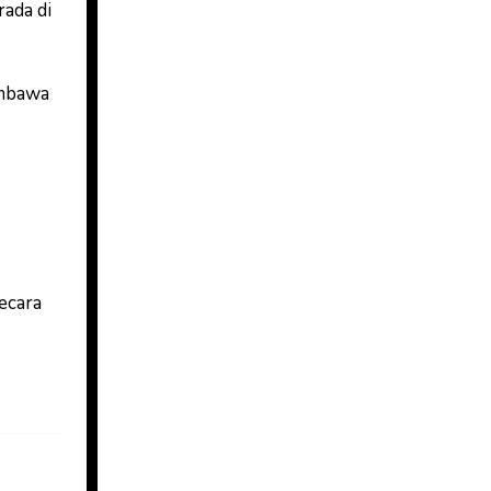
rada di
embawa
ecara