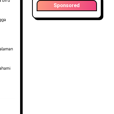
a biru
Sponsored
gga
halaman
mahami